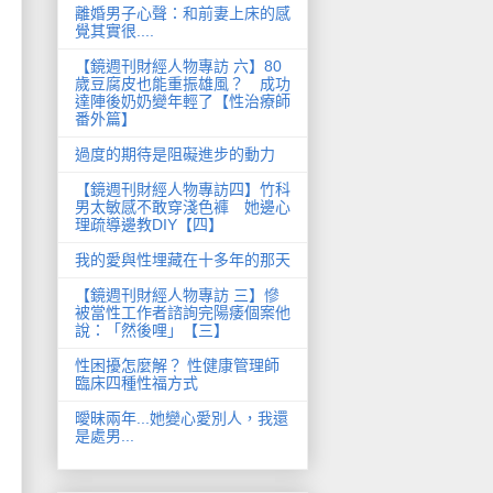
離婚男子心聲：和前妻上床的感
覺其實很....
【鏡週刊財經人物專訪 六】80
歲豆腐皮也能重振雄風？ 成功
達陣後奶奶變年輕了【性治療師
番外篇】
過度的期待是阻礙進步的動力
【鏡週刊財經人物專訪四】竹科
男太敏感不敢穿淺色褲 她邊心
理疏導邊教DIY【四】
我的愛與性埋藏在十多年的那天
【鏡週刊財經人物專訪 三】慘
被當性工作者諮詢完陽痿個案他
說：「然後哩」【三】
性困擾怎麼解？ 性健康管理師
臨床四種性福方式
曖昧兩年...她變心愛別人，我還
是處男...