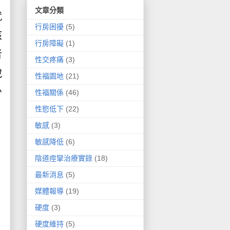
文章分類
就
行房困擾
(5)
該
行房障礙
(1)
者
性交疼痛
(3)
說
性福園地
(21)
少
性福關係
(46)
性慾低下
(22)
敏感
(3)
敏感降低
(6)
陰道痙攣治療實錄
(18)
最新消息
(5)
媒體報導
(19)
硬度
(3)
硬度維持
(5)