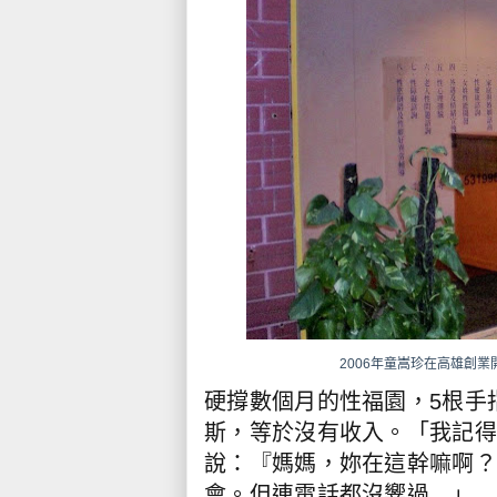
2006年童嵩珍在高雄創
硬撐數個月的性福園，5根手
斯，等於沒有收入。「我記得
說：『媽媽，妳在這幹嘛啊？
會。但連電話都沒響過…」