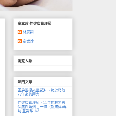
童嵩珍 性健康管理師
林辰翔
童嵩珍
瀏覧人數
熱門文章
圓房困擾來函感謝 ~ 終於釋放
八年來的壓力 !
性健康管理師，11年挽救無數
個無性婚姻 _ 一條（新媒体)專
訪 童嵩珍 1/3