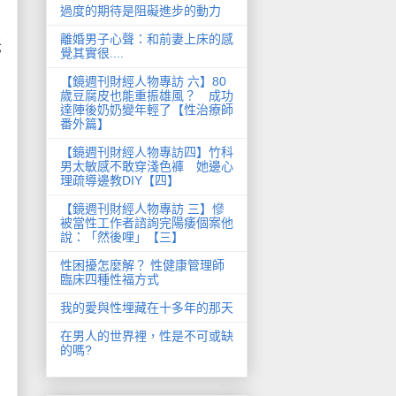
過度的期待是阻礙進步的動力
離婚男子心聲：和前妻上床的感
老
覺其實很....
【鏡週刊財經人物專訪 六】80
歲豆腐皮也能重振雄風？ 成功
達陣後奶奶變年輕了【性治療師
番外篇】
【鏡週刊財經人物專訪四】竹科
男太敏感不敢穿淺色褲 她邊心
理疏導邊教DIY【四】
【鏡週刊財經人物專訪 三】慘
被當性工作者諮詢完陽痿個案他
說：「然後哩」【三】
性困擾怎麼解？ 性健康管理師
臨床四種性福方式
我的愛與性埋藏在十多年的那天
在男人的世界裡，性是不可或缺
的嗎?