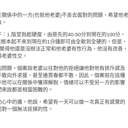
在關係中的一方
(
也就他老婆
)
不肯去面對的問題，希望他
敢。
下：
1.
陰莖勃起硬度，由原先的
40-50
分到現在的
100
分，
或根本起不來到現在約
1
分鐘即可由全軟到全硬的，但是，
覺得他還是沒辦法正常和他老婆有性行為，他沒有改善，
與老婆性交。
的問題。個案說老婆以往對他的拒絕讓他對他有排斥感及
不敢向外求援，甚至連買春都不敢，因此，個案就在這種
非他可以在關係中獲得解脫，情緒可以不受另一方的影響
們來說都是相當困難的。
他心中的痛，他說，希望有一天可以做一次真正有感覺的
面對一個無法捉摸的性。