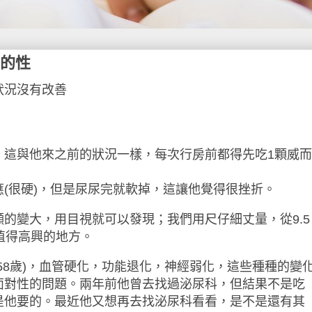
的性
狀況沒有改善
，這與他來之前的狀況一樣，每次行房前都得先吃
1
顆威而
應
(
很硬
)
，但是尿尿完就軟掉，這讓他覺得很挫折。
顯的變大，用目視就可以發現；我們用尺仔細丈量，從
9.5
值得高興的地方。
58
歲
)
，血管硬化，功能退化，神經弱化，這些種種的變
面對性的問題。兩年前他曾去找過泌尿科，但結果不是吃
是他要的。最近他又想再去找泌尿科看看，是不是還有其