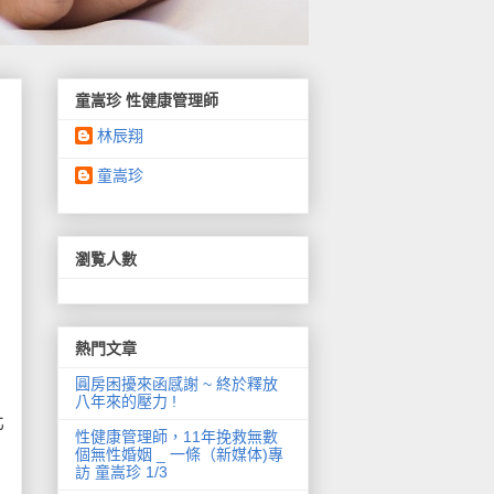
童嵩珍 性健康管理師
林辰翔
童嵩珍
瀏覧人數
熱門文章
圓房困擾來函感謝 ~ 終於釋放
八年來的壓力 !
化
性健康管理師，11年挽救無數
個無性婚姻 _ 一條（新媒体)專
訪 童嵩珍 1/3