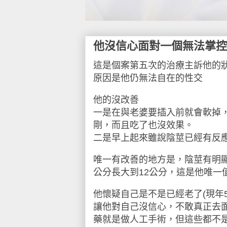
他沒信心面對一個無法掌控
這是個案第五次的治療
主訴他的
原因是他仍無法自在的性交
他的沒改善
一是在與老婆要插入前就會軟掉
剛，而且吃了也沒效果。
二是早上起來雖說陰莖已經有反
唯一有改善的地方是，陰莖有明
公分長大到
12
公分，這是他唯一
他懷疑自己是不是已經老了
(
現年
讓他對自己沒信心，不敢真正去
藥就是做人工手術，但這些都不