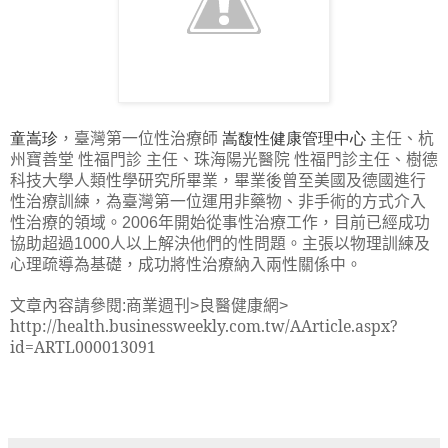
童嵩珍
，臺灣第一位性治療師
嵩馥性健康管理中心
主任、杭
州寶善堂
性福門診
主任、珠海陽光醫院
性福門診主任、樹德
科技大學人類性學研究所畢業，畢業後曾至美國及德國進行
性治療訓練，為臺灣第一位運用非藥物、非手術的方式介入
性治療的領域。
年開始從事性治療工作，目前已經成功
2006
協助超過
人以上解決他們的性問題。主張以物理訓練及
1000
心理疏導為基礎，成功將性治療納入兩性關係中。
文章內容請參閱
商業週刊
良醫健康網
:
>
>
http://health.businessweekly.com.tw/AArticle.aspx?
id=ARTL000013091