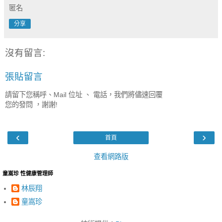
匿名
分享
沒有留言:
張貼留言
請留下您稱呼、Mail 位址 、 電話，我們將儘速回覆
您的發問 ，謝謝!
‹
›
首頁
查看網路版
童嵩珍 性健康管理師
林辰翔
童嵩珍