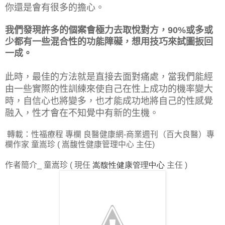
你還是會有很多的擔心。
我們發現許多的個案會極力去取悅對方，
90%
或多或
少都有一些混合性的功能障礙，想用技巧來試圖扳回
一成。
此時，最佳的方法就是直接去面對痛處，當我們能經
由一些實際的性訓練來使自己在性上成功的機率變大
時，自信心也將變多，也才能成功地將自己的性感覺
融入，性才會在不知覺中有新的生機。
轉載：性福療程
專欄
良醫健康網
-
商業週刊（百大良醫）專
欄作家
童嵩珍
(
嵩馥性健康管理中心
主任
)
作者簡介
童嵩珍
現任
嵩馥性健康管理中心
主任
_
(
)