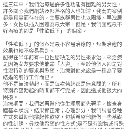
這三年來，我們治療過許多性功能有困難的男女性，
許多關心我們網站及部落格的人也知道，我寫的案例
都是真實而存在的，主要族群男性也以陽痿、早洩居
多，女性以插入困難為最大宗，但是，我們面臨最不
好治療的卻是「性欲低下」 的個案。
「性欲低下」的個案是最不容易治療的，短期治癒的
效果也較不容易看到。
記得在半年前有一位性慾缺乏的男性來求治，來治療
是因為女友要求他能盡「人道」，至於他個人卻是對
性沒特別的要求與慾望，治療對他來說是一種為了要
結婚的前行工作而已。
他不是無法勃起，而是每次勃起都是無意間的，所有
特別希望勃起的時間都不行完成，因此造成他很大的
困擾。
治療期間，我們試著幫他從生理層面先著手，檢查身
體基本狀況，結果都正常；心理部分，我們試著各種
方式來幫助他挑起性欲望，包括希望他能做一些基礎
的性訓練，尋找他希望的性方式(是不是有戀物或特殊