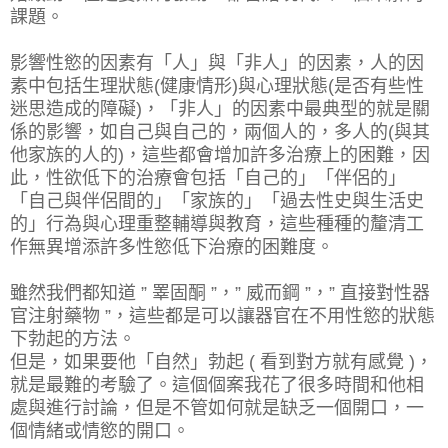
課題。
影響性慾的因素有「人」與「非人」的因素，人的因
素中包括生理狀態(健康情形)與心理狀態(是否有些性
迷思造成的障礙)，「非人」的因素中最典型的就是關
係的影響，如自己與自己的，兩個人的，多人的(與其
他家族的人的)，這些都會增加許多治療上的困難，因
此，性欲低下的治療會包括「自己的」「伴侶的」
「自己與伴侶間的」「家族的」「過去性史與生活史
的」行為與心理重整輔導與教育，這些種種的釐清工
作無異增添許多性慾低下治療的困難度。
雖然我們都知道 ” 睪固酮 ”，” 威而鋼 ”，” 直接對性器
官注射藥物 ”，這些都是可以讓器官在不用性慾的狀態
下勃起的方法。
但是，如果要他「自然」勃起 ( 看到對方就有感覺 )，
就是最難的考驗了。這個個案我花了很多時間和他相
處與進行討論，但是不管如何就是缺乏一個開口，一
個情緒或情慾的開口。