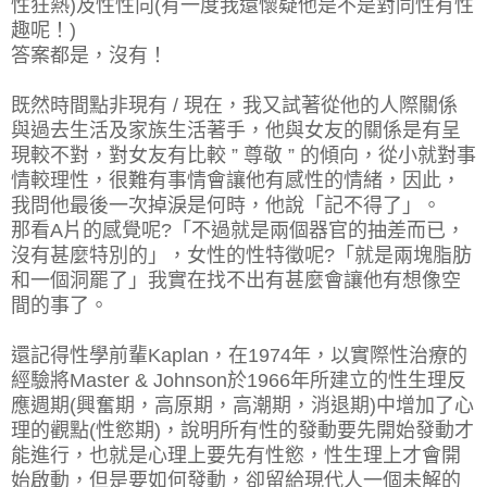
性狂熱)及性性向(有一度我還懷疑他是不是對同性有性
趣呢！)
答案都是，沒有！
既然時間點非現有 / 現在，我又試著從他的人際關係
與過去生活及家族生活著手，他與女友的關係是有呈
現較不對，對女友有比較 ” 尊敬 ” 的傾向，從小就對事
情較理性，很難有事情會讓他有感性的情緒，因此，
我問他最後一次掉淚是何時，他說「記不得了」。
那看A片的感覺呢?「不過就是兩個器官的抽差而已，
沒有甚麼特別的」，女性的性特徵呢?「就是兩塊脂肪
和一個洞罷了」我實在找不出有甚麼會讓他有想像空
間的事了。
還記得性學前輩Kaplan，在1974年，以實際性治療的
經驗將Master & Johnson於1966年所建立的性生理反
應週期(興奮期，高原期，高潮期，消退期)中增加了心
理的觀點(性慾期)，說明所有性的發動要先開始發動才
能進行，也就是心理上要先有性慾，性生理上才會開
始啟動，但是要如何發動，卻留給現代人一個未解的