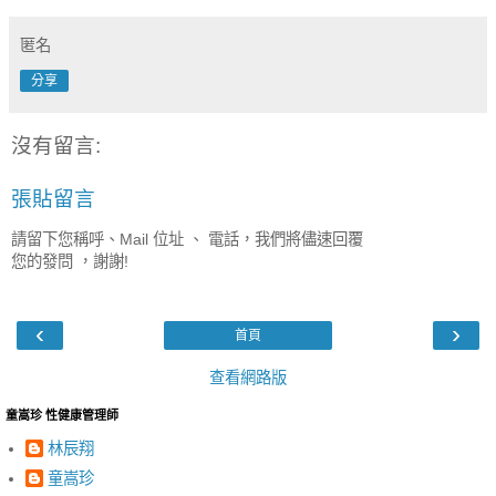
匿名
分享
沒有留言:
張貼留言
請留下您稱呼、Mail 位址 、 電話，我們將儘速回覆
您的發問 ，謝謝!
‹
›
首頁
查看網路版
童嵩珍 性健康管理師
林辰翔
童嵩珍