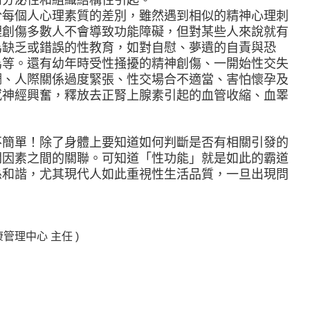
內分泌性和組織結構性引起。
於每個人心理素質的差別，雖然遇到相似的精神心理刺
理創傷多數人不會導致功能障礙，但對某些人來說就有
為缺乏或錯誤的性教育，如對自慰、夢遺的自責與恐
為等。還有幼年時受性掻擾的精神創傷、一開始性交失
調、人際關係過度緊張、性交場合不適當、害怕懷孕及
感神經興奮，釋放去正腎上腺素引起的血管收縮、血睪
不簡單！除了身體上要知道如何判斷是否有相關引發的
關因素之間的關聯。可知道「性功能」就是如此的霸道
係和諧，尤其現代人如此重視性生活品質，一旦出現問
康管理中心
主任 )