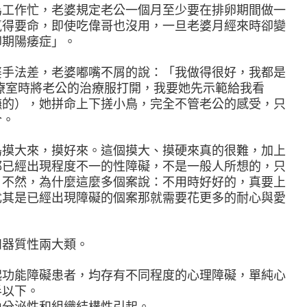
為工作忙，老婆規定老公一個月至少要在排卵期間做一
氣得要命，即使吃偉哥也沒用，一旦老婆月經來時卻變
卵期陽痿症」。
婆手法差，老婆嘟嘴不屑的說：「我做得很好，我都是
療室時將老公的治療服打開，我要她先示範給我看
撫的），她拼命上下搓小鳥，完全不管老公的感受，只
合。
鳥摸大來，摸好來。這個摸大、摸硬來真的很難，加上
都已經出現程度不一的性障礙，不是一般人所想的，只
，不然，為什麼這麼多個案說：不用時好好的，真要上
尤其是已經出現障礙的個案那就需要花更多的耐心與愛
和器質性兩大類。
起功能障礙患者，均存有不同程度的心理障礙，單純心
半以下。