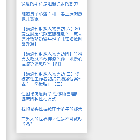
過度的期待是阻礙進步的動力
離婚男子心聲：和前妻上床的感
覺其實很....
【鏡週刊財經人物專訪 六】80
歲豆腐皮也能重振雄風？ 成功
達陣後奶奶變年輕了【性治療師
番外篇】
【鏡週刊財經人物專訪四】竹科
男太敏感不敢穿淺色褲 她邊心
理疏導邊教DIY【四】
【鏡週刊財經人物專訪 三】慘
被當性工作者諮詢完陽痿個案他
說：「然後哩」【三】
性困擾怎麼解？ 性健康管理師
臨床四種性福方式
我的愛與性埋藏在十多年的那天
在男人的世界裡，性是不可或缺
的嗎?