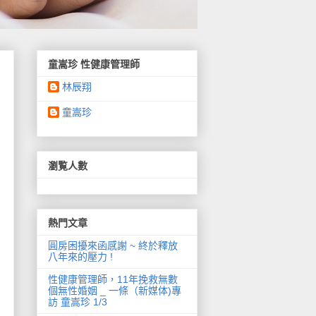
童嵩珍 性健康管理師
林辰翔
童嵩珍
瀏覧人數
熱門文章
圓房困擾來函感謝 ~ 終於釋放
八年來的壓力 !
性健康管理師，11年挽救無數
個無性婚姻 _ 一條（新媒体)專
訪 童嵩珍 1/3