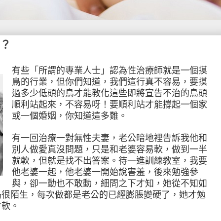
？
有些「所謂的專業人士」認為性治療師就是一個摸
鳥的行業，但你們知道，我們這行真不容易，要摸
過多少低頭的鳥才能教化這些即將宣告不治的鳥頭
順利站起來，不容易呀！要順利站才能撐起一個家
或一個婚姻，你知道這多難。
有一回治療一對無性夫妻，老公暗地裡告訴我他和
別人做愛真沒問題，只是和老婆容易軟，做到一半
就軟，但就是找不出答案。待一進訓練教室，我要
他老婆一起，他老婆一開始說害羞，後來勉強參
與，卻一動也不敢動，細問之下才知，她從不知如
鳥很陌生，每次做都是老公的已經膨脹變硬了，她才勉
會軟。