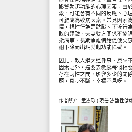
器質性包括神經性、血管性、
影響勃起功能的心理因素，由
激，可能會有不同的反應。心
可能成為致病因素。常見因素
懼，視性行為是骯臟、下流行
敗的經驗、夫妻雙方關係不協
染病等，長期焦慮情緒促使交
酮下降而出現勃起功能障礙。
因此，教人摸大這件事，原來
因素之外，還要去敏感每個相
存在兩性之間，影響多少的關
題，真吵不斷，幸福不見呀。
作者簡介_
童嵩珍
( 現任
嵩馥性健